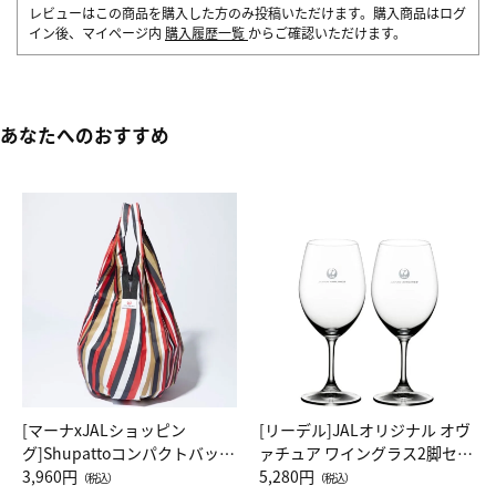
レビューはこの商品を購入した方のみ投稿いただけます。購入商品はログ
イン後、マイページ内
購入履歴一覧
からご確認いただけます。
あなたへのおすすめ
[マーナxJALショッピン
[リーデル]JALオリジナル オヴ
グ]Shupattoコンパクトバッグ
ァチュア ワイングラス2脚セッ
Drop JAL客室乗務員（LC）ス
3,960円
ト（レッドワイン）
5,280円
（税込）
（税込）