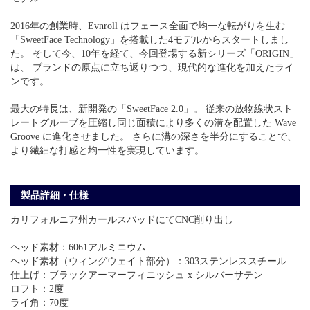
2016年の創業時、Evnroll はフェース全面で均一な転がりを生む
「SweetFace Technology」を搭載した4モデルからスタートしまし
た。 そして今、10年を経て、今回登場する新シリーズ「ORIGIN」
は、 ブランドの原点に立ち返りつつ、現代的な進化を加えたライ
ンです。
最大の特長は、新開発の「SweetFace 2.0」。 従来の放物線状スト
レートグルーブを圧縮し同じ面積により多くの溝を配置した Wave
Groove に進化させました。 さらに溝の深さを半分にすることで、
より繊細な打感と均一性を実現しています。
製品詳細・仕様
カリフォルニア州カールスバッドにてCNC削り出し
ヘッド素材：6061アルミニウム
ヘッド素材（ウィングウェイト部分）：303ステンレススチール
仕上げ：ブラックアーマーフィニッシュ x シルバーサテン
ロフト：2度
ライ角：70度