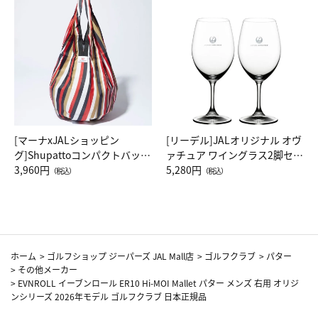
[マーナxJALショッピン
[リーデル]JALオリジナル オヴ
グ]Shupattoコンパクトバッグ
ァチュア ワイングラス2脚セッ
Drop JAL客室乗務員（LC）ス
3,960円
ト（レッドワイン）
5,280円
（税込）
（税込）
カーフ柄
ホーム
>
ゴルフショップ ジーパーズ JAL Mall店
>
ゴルフクラブ
>
パター
>
その他メーカー
>
EVNROLL イーブンロール ER10 Hi-MOI Mallet パター メンズ 右用 オリジ
ンシリーズ 2026年モデル ゴルフクラブ 日本正規品