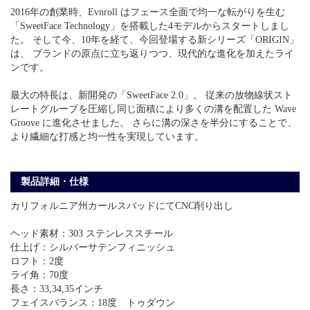
2016年の創業時、Evnroll はフェース全面で均一な転がりを生む
「SweetFace Technology」を搭載した4モデルからスタートしまし
た。 そして今、10年を経て、今回登場する新シリーズ「ORIGIN」
は、 ブランドの原点に立ち返りつつ、現代的な進化を加えたライ
ンです。
最大の特長は、新開発の「SweetFace 2.0」。 従来の放物線状スト
レートグルーブを圧縮し同じ面積により多くの溝を配置した Wave
Groove に進化させました。 さらに溝の深さを半分にすることで、
より繊細な打感と均一性を実現しています。
製品詳細・仕様
カリフォルニア州カールスバッドにてCNC削り出し
ヘッド素材：303 ステンレススチール
仕上げ：シルバーサテンフィニッシュ
ロフト：2度
ライ角：70度
長さ：33,34,35インチ
フェイスバランス：18度 トゥダウン