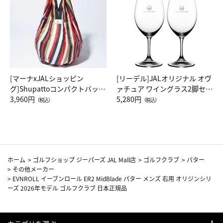
[マーナxJALショッピン
[リーデル]JALオリジナル オヴ
グ]Shupattoコンパクトバッグ
ァチュア ワイングラス2脚セッ
Drop JAL客室乗務員（LC）ス
3,960円
ト（レッドワイン）
5,280円
（税込）
（税込）
カーフ柄
ホーム
>
ゴルフショップ ジーパーズ JAL Mall店
>
ゴルフクラブ
>
パター
>
その他メーカー
>
EVNROLL イーブンロール ER2 MidBlade パター メンズ 右用 オリジンシリ
ーズ 2026年モデル ゴルフクラブ 日本正規品