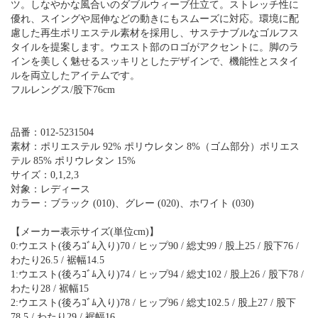
ツ。しなやかな風合いのダブルウィーブ仕立て。ストレッチ性に
優れ、スイングや屈伸などの動きにもスムーズに対応。環境に配
慮した再生ポリエステル素材を採用し、サステナブルなゴルフス
タイルを提案します。ウエスト部のロゴがアクセントに。脚のラ
インを美しく魅せるスッキリとしたデザインで、機能性とスタイ
ルを両立したアイテムです。
フルレングス/股下76cm
品番：012-5231504
素材：ポリエステル 92% ポリウレタン 8%（ゴム部分）ポリエス
テル 85% ポリウレタン 15%
サイズ：0,1,2,3
対象：レディース
カラー：ブラック (010)、グレー (020)、ホワイト (030)
【メーカー表示サイズ(単位cm)】
0:ウエスト(後ろｺﾞﾑ入り)70 / ヒップ90 / 総丈99 / 股上25 / 股下76 /
わたり26.5 / 裾幅14.5
1:ウエスト(後ろｺﾞﾑ入り)74 / ヒップ94 / 総丈102 / 股上26 / 股下78 /
わたり28 / 裾幅15
2:ウエスト(後ろｺﾞﾑ入り)78 / ヒップ96 / 総丈102.5 / 股上27 / 股下
78.5 / わたり29 / 裾幅16