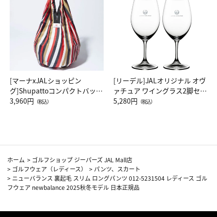
[マーナxJALショッピン
[リーデル]JALオリジナル オヴ
グ]Shupattoコンパクトバッグ
ァチュア ワイングラス2脚セッ
Drop JAL客室乗務員（LC）ス
3,960円
ト（レッドワイン）
5,280円
（税込）
（税込）
カーフ柄
ホーム
>
ゴルフショップ ジーパーズ JAL Mall店
>
ゴルフウェア（レディース）
>
パンツ、スカート
>
ニューバランス 裏起毛 スリム ロングパンツ 012-5231504 レディース ゴル
フウェア newbalance 2025秋冬モデル 日本正規品