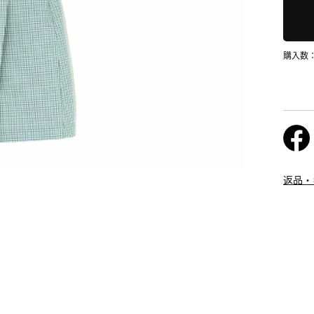
購入数
返品・