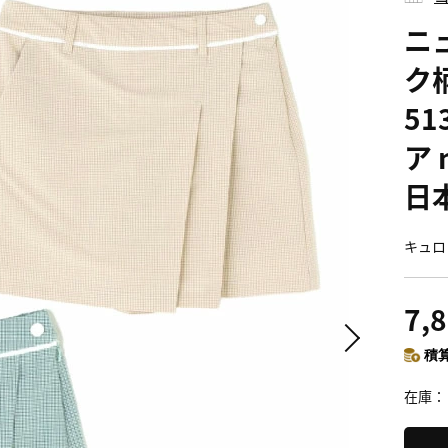
ニ
ク
51
ア 
日
キュロ
7,
積算
在庫