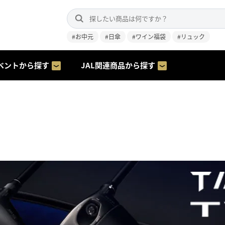
#お中元
#日傘
#ワイン福袋
#リュック
ベントから探す
JAL関連商品から探す