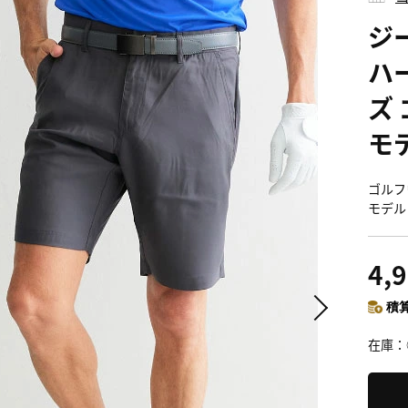
ジ
ハー
ズ 
モ
ゴルフ
モデル
4,
積算
在庫