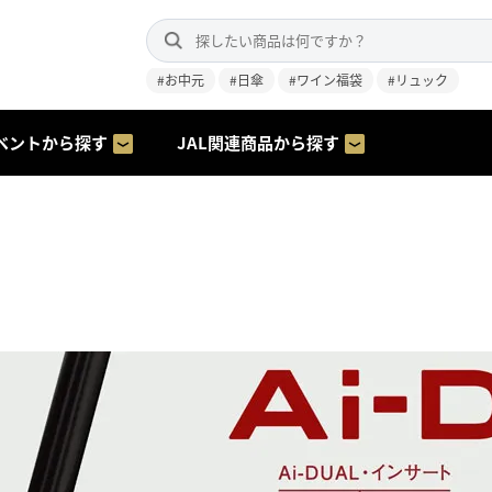
#お中元
#日傘
#ワイン福袋
#リュック
ベントから探す
JAL関連商品から探す