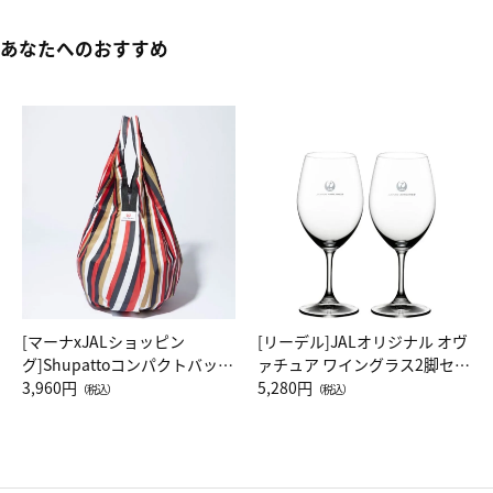
あなたへのおすすめ
[マーナxJALショッピン
[リーデル]JALオリジナル オヴ
グ]Shupattoコンパクトバッグ
ァチュア ワイングラス2脚セッ
Drop JAL客室乗務員（LC）ス
3,960円
ト（レッドワイン）
5,280円
（税込）
（税込）
カーフ柄