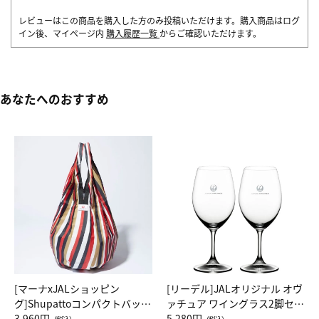
レビューはこの商品を購入した方のみ投稿いただけます。購入商品はログ
イン後、マイページ内
購入履歴一覧
からご確認いただけます。
あなたへのおすすめ
[マーナxJALショッピン
[リーデル]JALオリジナル オヴ
グ]Shupattoコンパクトバッグ
ァチュア ワイングラス2脚セッ
Drop JAL客室乗務員（LC）ス
3,960円
ト（レッドワイン）
5,280円