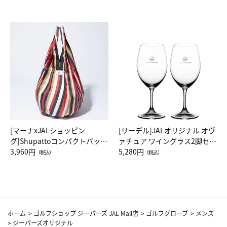
[マーナxJALショッピン
[リーデル]JALオリジナル オヴ
グ]Shupattoコンパクトバッグ
ァチュア ワイングラス2脚セッ
Drop JAL客室乗務員（LC）ス
3,960円
ト（レッドワイン）
5,280円
（税込）
（税込）
カーフ柄
ホーム
>
ゴルフショップ ジーパーズ JAL Mall店
>
ゴルフグローブ
>
メンズ
>
ジーパーズオリジナル