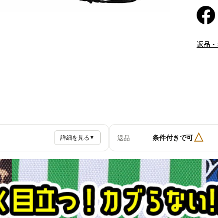
返品・
△
条件付きで可
返品
詳細を見る
▼