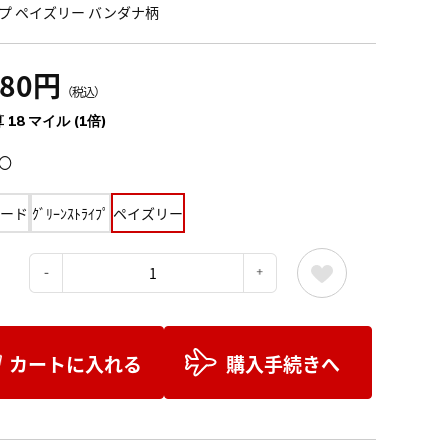
プ ペイズリー バンダナ柄
980円
（税込）
 18 マイル (1倍)
〇
ード
ｸﾞﾘｰﾝｽﾄﾗｲﾌﾟ
ペイズリー
：
カートに入れる
購入手続きへ