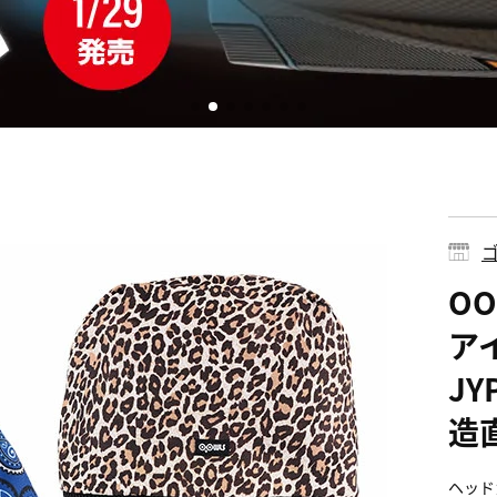
ゴ
O
ア
JY
造
ヘッド