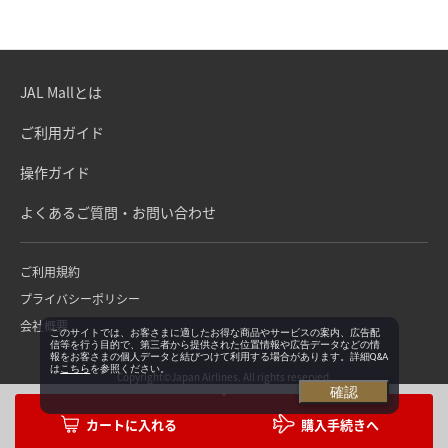
JAL Mallとは
ご利用ガイド
操作ガイド
よくあるご質問・お問い合わせ
ご利用規約
プライバシーポリシー
会社概要
このサイトでは、お客さまに適したお得な商品やサービスの案内、広告配
信等を行う目的で、第三者から提供された位置情報や広告データなどの情
報をお客さまの個人データと結びつけて利用する場合があります。詳細Q&A
は
こちら
を参照ください。
Copyright©Japan Airlines. All rights reserved.
確認
購入手続きへ