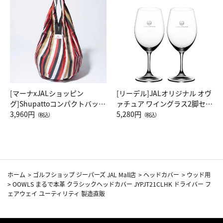
[マーナxJALショッピン
[リーデル]JALオリジナル オヴ
グ]Shupattoコンパクトバッグ
ァチュア ワイングラス2脚セッ
Drop JAL客室乗務員（LC）ス
3,960円
ト（レッドワイン）
5,280円
（税込）
（税込）
カーフ柄
ホーム
>
ゴルフショップ ジーパーズ JAL Mall店
>
ヘッドカバー
>
ウッド用
>
OOWLS まるで本革 クラシックヘッドカバー JYPJT21CLHK ドライバー フ
ェアウェイ ユーティリティ 製造直販