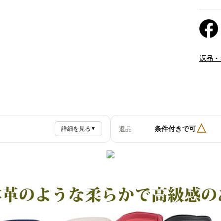
返品・
△
条件付きで可
返品
詳細を見る
▼