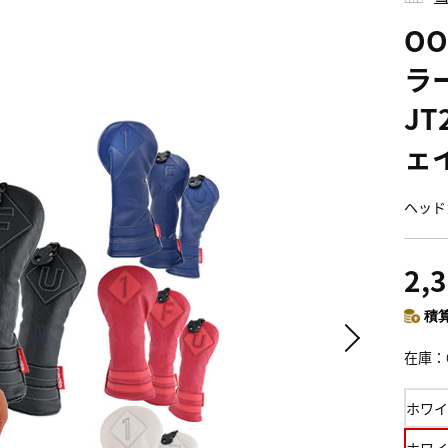
O
ラー
JT
ェ
ヘッド
2,
積算
在庫
ホワイ
ホワイ