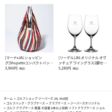
[マーナxJALショッピン
[リーデル]JALオリジナル オヴ
グ]Shupattoコンパクトバッグ
ァチュア ワイングラス2脚セッ
Drop JAL客室乗務員（LC）ス
3,960円
ト（レッドワイン）
5,280円
（税込）
（税込）
カーフ柄
ホーム
>
ゴルフショップ ジーパーズ JAL Mall店
>
ゴルフバッグ・クラブケース
>
クラブケース
>
ジーパーズオリジナル
>
ゴルフ クラブケース 軽量 大容量 8本以上収納 ソフトクラブケース ショル