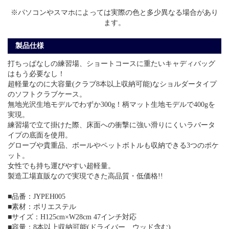
※パソコンやスマホによっては実際の色と多少異なる場合があり
ます。
製品仕様
打ちっぱなしの練習場、ショートコースに重たいキャディバッグ
はもう必要なし！
超軽量なのに大容量(クラブ8本以上収納可能)なショルダータイプ
のソフトクラブケース。
無地光沢生地モデルでわずか300g！柄マット生地モデルで400gを
実現。
練習場で立て掛けた際、床面への衝撃に強い滑りにくいラバータ
イプの底面を使用。
グローブや貴重品、ボールやペットボトルも収納できる3つのポケ
ット。
女性でも持ち運びやすい超軽量。
製造工場直販なので実現できた高品質・低価格!!
■品番：JYPEH005
■素材：ポリエステル
■サイズ：H125cm×W28cm 47インチ対応
■容量：8本以上収納可能(ドライバー、ウッド含む)