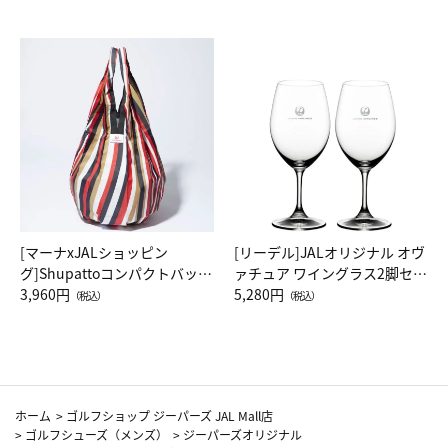
[マーナxJALショッピン
[リーデル]JALオリジナル オヴ
グ]Shupattoコンパクトバッグ
ァチュア ワイングラス2脚セッ
Drop JAL客室乗務員（LC）ス
3,960円
ト（レッドワイン）
5,280円
（税込）
（税込）
カーフ柄
ホーム
>
ゴルフショップ ジーパーズ JAL Mall店
>
ゴルフシューズ（メンズ）
>
ジーパーズオリジナル