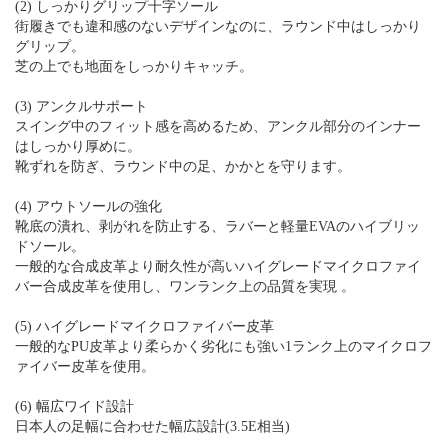
(2) しっかりグリップ十字ソール
街履きでも違和感のないデザインなのに、ラウンド中はしっかり
グリップ。
芝の上でも地面をしっかりキャッチ。
(3) アンクルサポート
スイング中のフィット感を高めるため、アンクル部分のインナー
はしっかり厚めに。
靴ずれを防ぎ、ラウンド中の足、かかとを守ります。
(4) アウトソールの強化
靴底の潰れ、剥がれを防止する、ラバーと軽量EVAのハイブリッ
ドソール。
一般的な合成皮革より耐久性が高いハイグレードマイクロファイ
バー合成皮革を使用し、ワンランク上の品質を実現 。
(5) ハイグレードマイクロファイバー皮革
一般的なPU皮革より柔らかく劣化にも強い1ランク上のマイクロフ
ァイバー皮革を使用。
(6) 幅広ワイド設計
日本人の足幅に合わせた幅広設計(3.5E相当)