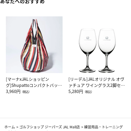
あなたへのおすすめ
[マーナxJALショッピン
[リーデル]JALオリジナル オヴ
グ]Shupattoコンパクトバッグ
ァチュア ワイングラス2脚セッ
Drop JAL客室乗務員（LC）ス
3,960円
ト（レッドワイン）
5,280円
（税込）
（税込）
カーフ柄
ホーム
>
ゴルフショップ ジーパーズ JAL Mall店
>
練習用品・トレーニング