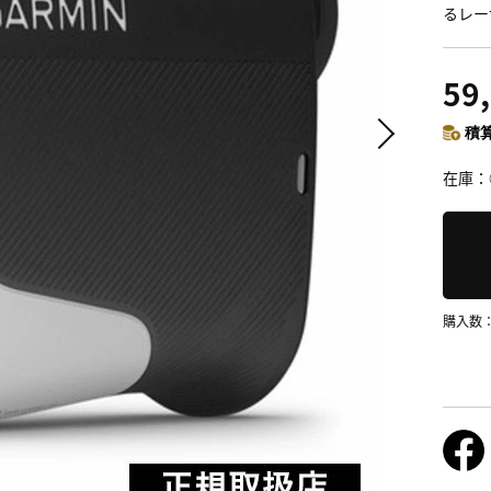
るレー
59
積算
在庫
購入数