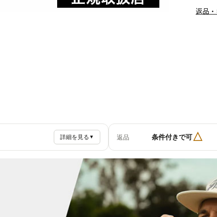
返品・
△
条件付きで可
返品
詳細を見る
▼