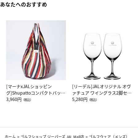
あなたへのおすすめ
[マーナxJALショッピン
[リーデル]JALオリジナル オヴ
グ]Shupattoコンパクトバッグ
ァチュア ワイングラス2脚セッ
Drop JAL客室乗務員（LC）ス
3,960円
ト（レッドワイン）
5,280円
（税込）
（税込）
カーフ柄
ホーム
>
ゴルフショップ ジーパーズ JAL Mall店
>
ゴルフウェア（メンズ）