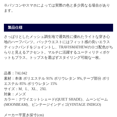
※パソコンやスマホによっては実際の色と多少異なる場合があり
ます。
製品仕様
さっぱりとしたメッシュ調生地で通気性に優れたライトな穿き心
地のハーフパンツ。バックウエストにはフィット感の良いエラス
ティックバンドをジョイントし、TRAVISMATHEWのロゴ配色がち
らりと見えるアクセント。マルチに活躍するユーティリティポケ
ットもプラス。トップスを選ばずスタイリング可能な一枚。
品番：7AL042
素材：本体 ポリエステル 91% ポリウレタン 9%,テープ部分 ポリ
エステル 85% ポリウレタン 15%
サイズ：M、L、XL、2XL
対象：メンズ
カラー：クワイエットシェード(QUIET SHADE)、ムーンビーム
(MOONBEAM)、ビンテージインディゴ(VINTAGE INDIGO)
メーカー平置き採寸(cm)