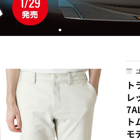
ゴ
ト
レ
7A
トム
モ