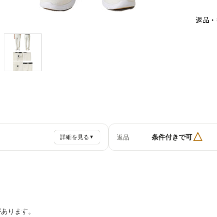
返品・
△
条件付きで可
返品
詳細を見る
▼
があります。