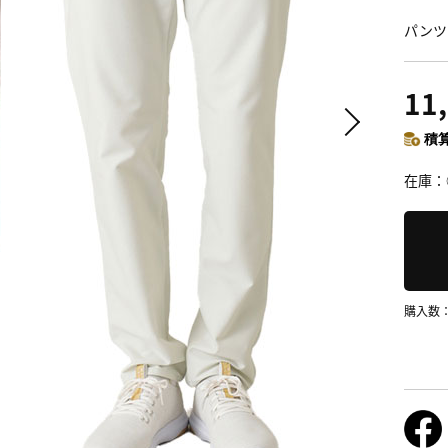
パンツ 
11
積算
在庫
購入数