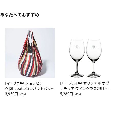
あなたへのおすすめ
[マーナxJALショッピン
[リーデル]JALオリジナル オヴ
グ]Shupattoコンパクトバッグ
ァチュア ワイングラス2脚セッ
Drop JAL客室乗務員（LC）ス
3,960円
ト（レッドワイン）
5,280円
（税込）
（税込）
カーフ柄