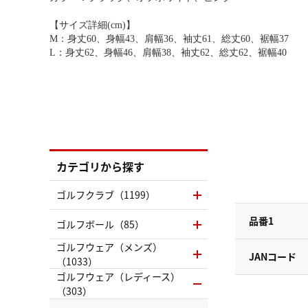
【サイズ詳細(cm)】
M：身丈60、身幅43、肩幅36、袖丈61、総丈60、裾幅37
L：身丈62、身幅46、肩幅38、袖丈62、総丈62、裾幅40
カテゴリから探す
ゴルフクラブ（1199）
品番1
ゴルフボール（85）
ゴルフウェア（メンズ）
JANコード
（1033）
ゴルフウェア（レディース）
（303）