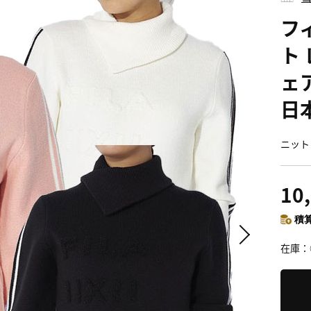
フ
ト 
ェア
日
ニット
10
積算
在庫