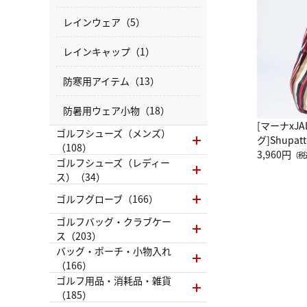
レインウェア（5）
レインキャップ（1）
防寒用アイテム（13）
防暑用ウェア小物（18）
[マーナxJ
ゴルフシューズ（メンズ）
グ]Shup
（108）
グ Drop 
3,960円
（税
ゴルフシューズ（レディー
（LC）ス
ス）（34）
ゴルフグローブ（166）
ゴルフバッグ・クラブケー
ス（203）
バッグ・ポーチ・小物入れ
（166）
ゴルフ用品・消耗品・雑貨
（185）