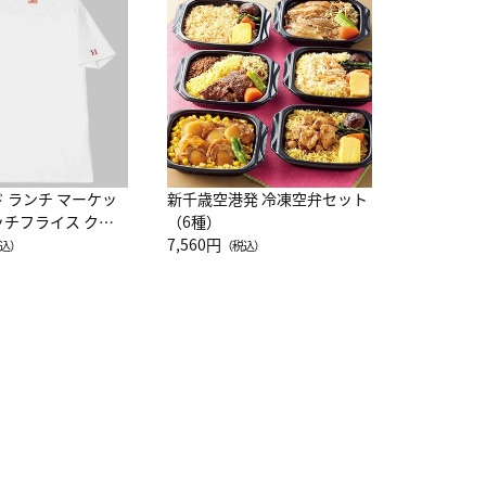
レー 200
10,800円
（
ド ランチ マーケッ
新千歳空港発 冷凍空弁セット
ッチフライス クル
（6種）
注半袖Ｔシャツ
7,560円
込）
（税込）