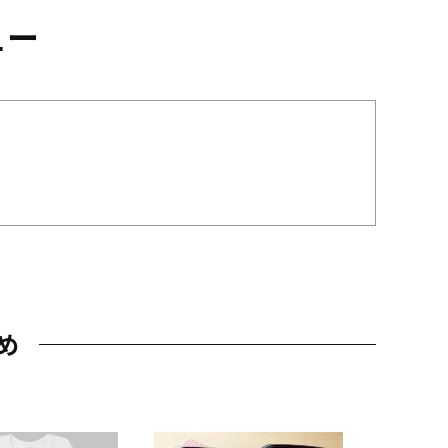
ュー
め
JAL特製