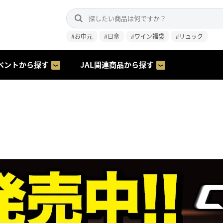
#お中元
#日傘
#ワイン福袋
#リュック
ベントから探す
JAL関連商品から探す