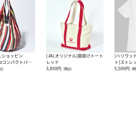
ALショッピン
[JALオリジナル]肩掛けトート
[ハリウッ
attoコンパクトバッ
レッド
ト]ストレ
JAL客室乗務員
3,850円
ーネック別
5,500円
込）
（税込）
（税
カーフ柄