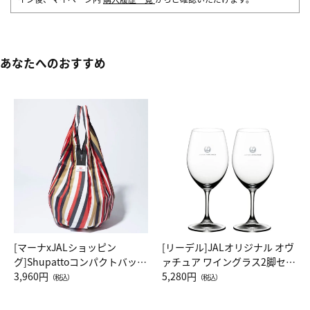
あなたへのおすすめ
[マーナxJALショッピン
[リーデル]JALオリジナル オヴ
グ]Shupattoコンパクトバッグ
ァチュア ワイングラス2脚セッ
Drop JAL客室乗務員（LC）ス
3,960円
ト（レッドワイン）
5,280円
（税込）
（税込）
カーフ柄