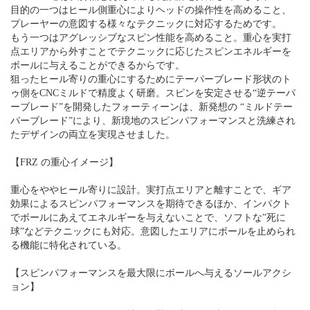
目的の一つはヒール側重心によりヘッドの操作性を高めること、
プレーヤーの意図する様々なテクニックに対応するためです。
もう一つはアグレッシブなスピン性能を高めること。重心を実打
点エリアから外すことでテクニックに応じたスピンエネルギーを
ボールに与えることができるからです。
狙ったヒール寄りの重心にするためにテーパーブレード形状のト
ゥ側をCNCミルドで精度よく研磨。スピンを安定させる“逆テーパ
ーブレード”を開発したフォーティーンは、新発想の “ミルドテー
パーブレード”により、新境地のスピンパフォーマンスと洗練され
たデザインの両立を実現させました。
【FRZ の重心イメージ】
重心をややヒール寄りに設計。実打点エリアと離すことで、ギア
効果によるスピンパフォーマンスを期待できるほか、インパクト
でボールにあえてエネルギーを与えないことで、ソフトな”死に
球”などテクニックにも対応。意図したエリアにボールを止められ
る機能に特化されている。
【スピンパフォーマンスを最大限にボールへ与えるソールアクシ
ョン】