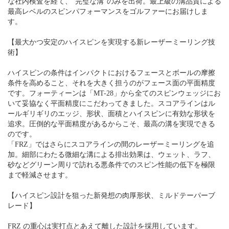
な社内検査を経て、“完璧な溝”のみを出荷。最上級の溝品質による
最高レベルのスピンパフォーマンスをゴルファーにお届けしま
す。
【最大かつ安定のハイスピンを実現する新レーザーミーリング技
術】
ハイスピンの条件はインパクトにおけるフェースとボールの摩擦
条件を高めること、それを大きく担うのがフェース面の平面精度
です。フォーティーンは「MT-28」から全てのスピンウェッジにお
いて妥協なく平面精度にこだわってきました。スコアラインはル
ールギリギリのエッジ、形状、面積とハイスピンに有効な形状を
追求。圧倒的な平面精度があるからこそ、最高の溝を実現できる
のです。
「FRZ」ではさらにスコアラインの間のレーザーミーリングを追
加。細部にわたる微細な溝による排出効果は、ウェット、ラフ、
砂などグリーン周りで訪れる悪条件でのスピン性能の低下を極限
まで軽減させます。
【ハイスピン設計を狙った新発想の肉厚形状、ミルドテーパーブ
レード】
FRZ の重心は実打点とあえて離した設計を採用しています。