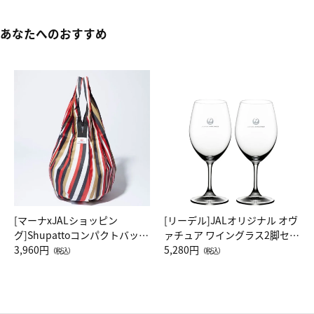
あなたへのおすすめ
[マーナxJALショッピン
[リーデル]JALオリジナル オヴ
グ]Shupattoコンパクトバッグ
ァチュア ワイングラス2脚セッ
Drop JAL客室乗務員（LC）ス
3,960円
ト（レッドワイン）
5,280円
（税込）
（税込）
カーフ柄