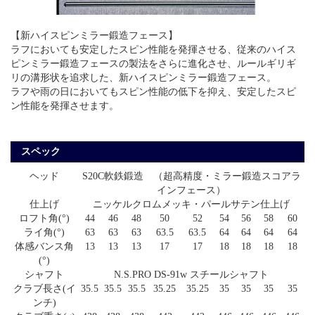
【新ハイスピンミラー鍛造フェース】
ラフにおいても安定したスピン性能を発揮させる、従来のハイス
ピンミラー鍛造フェースの製法をさらに進化させ、ルールギリギ
リの溝形状を追求した、新ハイスピンミラー鍛造フェース。
ラフや雨の日においてもスピン性能の低下を抑え、安定したスピ
ン性能を発揮させます。
スペック
ヘッド
S20C軟鉄鍛造 （超高精度・ミラー鍛造スコアラ
インフェース）
仕上げ
ニッケルクロムメッキ・パールサテン仕上げ
ロフト角(°)
44
46
48
50
52
54
56
58
60
ライ角(°)
63
63
63
63.5
63.5
64
64
64
64
体感バンス角
13
13
13
17
17
18
18
18
18
(°)
シャフト
N.S.PRO DS-91w スチールシャフト
クラブ長さ(イ
35.5
35.5
35.5
35.25
35.25
35
35
35
35
ンチ)