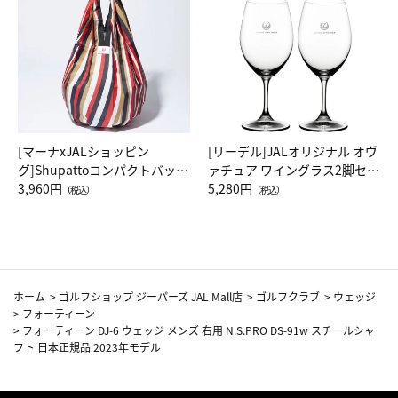
[マーナxJALショッピン
[リーデル]JALオリジナル オヴ
グ]Shupattoコンパクトバッグ
ァチュア ワイングラス2脚セッ
Drop JAL客室乗務員（LC）ス
3,960円
ト（レッドワイン）
5,280円
（税込）
（税込）
カーフ柄
ホーム
>
ゴルフショップ ジーパーズ JAL Mall店
>
ゴルフクラブ
>
ウェッジ
>
フォーティーン
>
フォーティーン DJ-6 ウェッジ メンズ 右用 N.S.PRO DS-91w スチールシャ
フト 日本正規品 2023年モデル