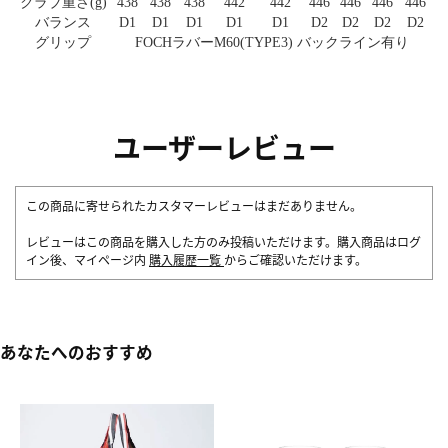
クラブ重さ(g)
438
438
438
442
442
446
446
446
446
バランス
D1
D1
D1
D1
D1
D2
D2
D2
D2
グリップ
FOCHラバーM60(TYPE3) バックライン有り
ユーザーレビュー
この商品に寄せられたカスタマーレビューはまだありません。
レビューはこの商品を購入した方のみ投稿いただけます。購入商品はログ
イン後、マイページ内
購入履歴一覧
からご確認いただけます。
あなたへのおすすめ