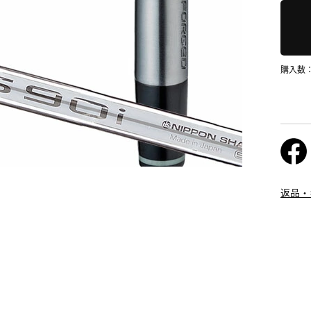
購入数
返品・