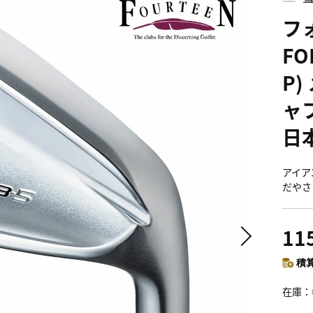
フォ
FO
P)
ャ
日
アイア
だやさ
11
積算
在庫