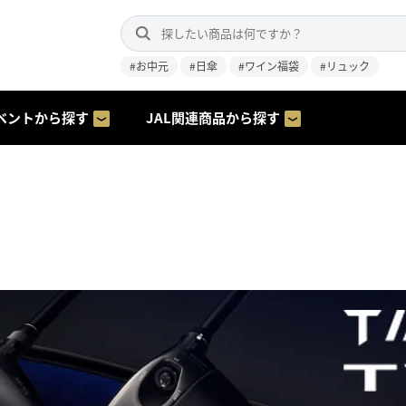
#お中元
#日傘
#ワイン福袋
#リュック
ベントから探す
JAL関連商品から探す