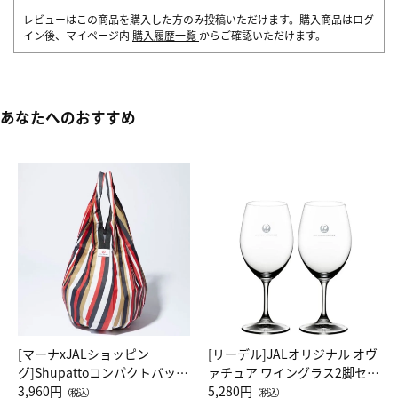
レビューはこの商品を購入した方のみ投稿いただけます。購入商品はログ
イン後、マイページ内
購入履歴一覧
からご確認いただけます。
あなたへのおすすめ
[マーナxJALショッピン
[リーデル]JALオリジナル オヴ
グ]Shupattoコンパクトバッグ
ァチュア ワイングラス2脚セッ
Drop JAL客室乗務員（LC）ス
3,960円
ト（レッドワイン）
5,280円
（税込）
（税込）