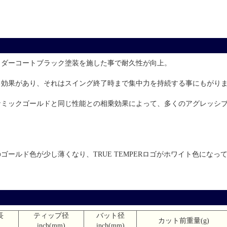
！
ウダーコートブラック塗装を施した事で耐久性が向上。
る効果があり、それはスイング終了時まで集中力を持続する事にもがり
ミックゴールドと同じ性能との相乗効果によって、多くのアグレッシブゴ
のゴールド色が少し薄くなり、TRUE TEMPERロゴがホワイト色にな
長
ティップ径
バット径
カット前重量(g)
inch(mm)
inch(mm)