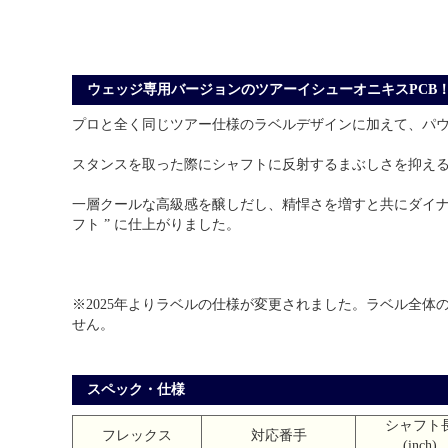
ウェッジ専用バージョンのツアーイシューオニキスPCB
プロと全く同じツアー仕様のラベルデザインに加えて、パ
スタンスを取った際にシャフトに反射するまぶしさを抑え
一層クールな高級感を醸しだし、精悍さを増すと共にダイナ
フト ” に仕上がりました。
※2025年よりラベルの仕様が変更されました。ラベル全体
せん。
スペック・仕様
シャフト
フレックス
対応番手
(inch)