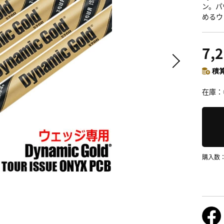
ン。パ
めるウ
7,
積算
在庫
購入数