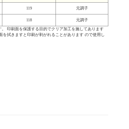
119
元調子
118
元調子
す。 印刷面を保護する目的でクリア加工を施してあります
面を拭きますと印刷が剥がれることがあります ので使用し