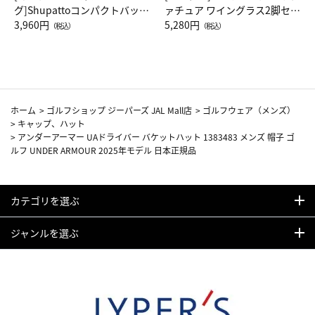
グ]Shupattoコンパクトバッグ
ァチュア ワイングラス2脚セッ
Drop JAL客室乗務員（LC）ス
3,960円
ト（レッドワイン）
5,280円
（税込）
（税込）
カーフ柄
ホーム
>
ゴルフショップ ジーパーズ JAL Mall店
>
ゴルフウェア（メンズ）
>
キャップ、ハット
>
アンダーアーマー UAドライバー バケットハット 1383483 メンズ 帽子 ゴ
ルフ UNDER ARMOUR 2025年モデル 日本正規品
カテゴリを選ぶ
ジャンルを選ぶ