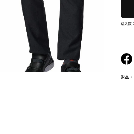
購入数
返品・