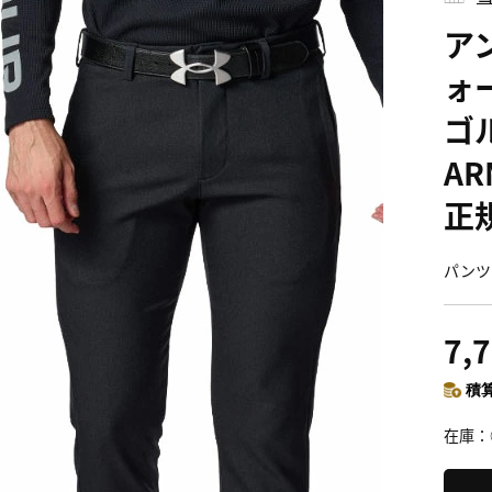
ア
ォー
ゴ
AR
正
パンツ
7,
積算
在庫