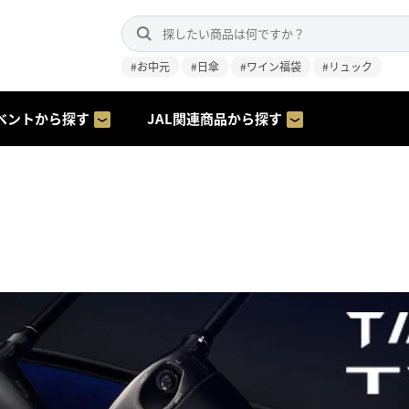
#お中元
#日傘
#ワイン福袋
#リュック
ベントから探す
JAL関連商品から探す