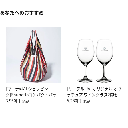
あなたへのおすすめ
[マーナxJALショッピン
[リーデル]JALオリジナル オヴ
グ]Shupattoコンパクトバッグ
ァチュア ワイングラス2脚セッ
Drop JAL客室乗務員（LC）ス
3,960円
ト（レッドワイン）
5,280円
（税込）
（税込）
カーフ柄