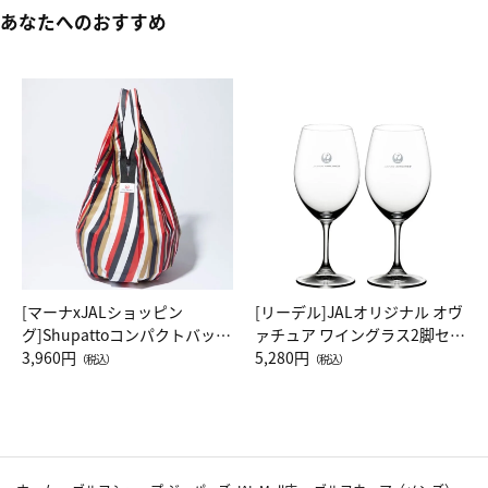
あなたへのおすすめ
[マーナxJALショッピン
[リーデル]JALオリジナル オヴ
グ]Shupattoコンパクトバッグ
ァチュア ワイングラス2脚セッ
Drop JAL客室乗務員（LC）ス
3,960円
ト（レッドワイン）
5,280円
（税込）
（税込）
カーフ柄