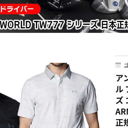
ゴ
ア
ル 
ズ 
AR
正