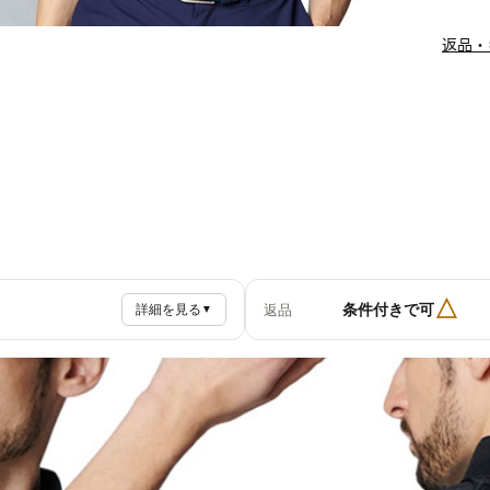
返品・
△
条件付きで可
返品
詳細を見る
▼