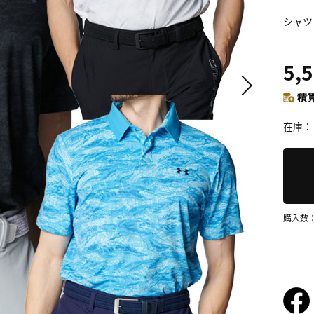
シャツ
5,
積算
在庫
購入数