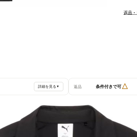
返品・
△
条件付きで可
返品
詳細を見る
▼