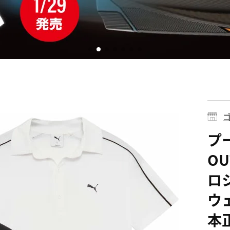
ゴ
プー
OU
ロシ
ウェ
本