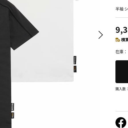
半袖 シ
9,
積算
在庫
購入数