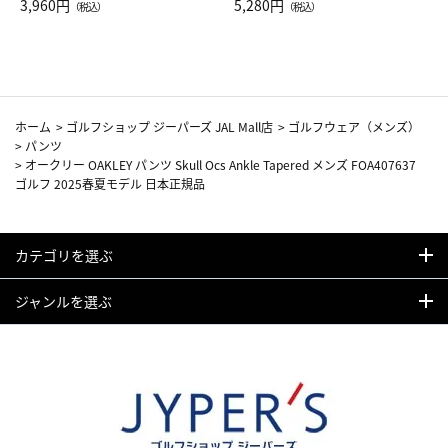
Drop JAL客室乗務員（LC）ス
3,960円
ト（レッドワイン）
5,280円
（税込）
（税込）
カーフ柄
ホーム
>
ゴルフショップ ジーパーズ JAL Mall店
>
ゴルフウェア（メンズ）
>
パンツ
>
オークリー OAKLEY パンツ Skull Ocs Ankle Tapered メンズ FOA407637
ゴルフ 2025春夏モデル 日本正規品
カテゴリを選ぶ
ジャンルを選ぶ