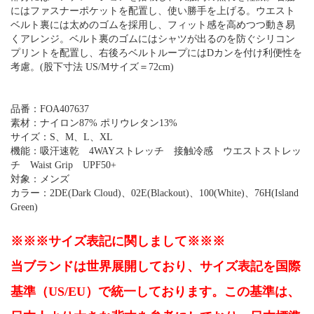
にはファスナーポケットを配置し、使い勝手を上げる。ウエスト
ベルト裏には太めのゴムを採用し、フィット感を高めつつ動き易
くアレンジ。ベルト裏のゴムにはシャツが出るのを防ぐシリコン
プリントを配置し、右後ろベルトループにはDカンを付け利便性を
考慮。(股下寸法 US/Mサイズ＝72cm)
品番：FOA407637
素材：ナイロン87% ポリウレタン13%
サイズ：S、M、L、XL
機能：吸汗速乾 4WAYストレッチ 接触冷感 ウエストストレッ
チ Waist Grip UPF50+
対象：メンズ
カラー：2DE(Dark Cloud)、02E(Blackout)、100(White)、76H(Island
Green)
※※※サイズ表記に関しまして※※※
当ブランドは世界展開しており、サイズ表記を国際
基準（US/EU）で統一しております。この基準は、