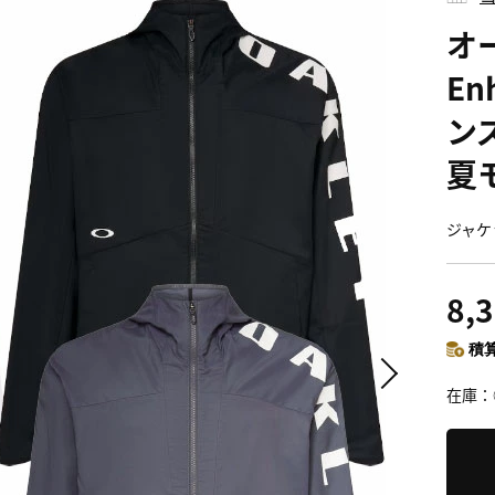
オ
Enh
ンズ
夏
ジャケ
8,
積算
在庫