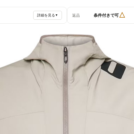
△
条件付きで可
返品
詳細を見る
▼