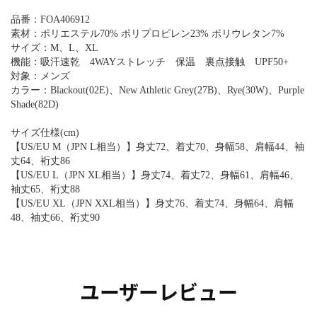
品番：FOA406912
素材：ポリエステル70% ポリプロピレン23% ポリウレタン7%
サイズ：M、L、XL
機能：吸汗速乾 4WAYストレッチ 保温 裏点接触 UPF50+
対象：メンズ
カラー：Blackout(02E)、New Athletic Grey(27B)、Rye(30W)、Purple
Shade(82D)
サイズ仕様(cm)
【US/EU M（JPN L相当）】身丈72、着丈70、身幅58、肩幅44、袖
丈64、裄丈86
【US/EU L（JPN XL相当）】身丈74、着丈72、身幅61、肩幅46、
袖丈65、裄丈88
【US/EU XL（JPN XXL相当）】身丈76、着丈74、身幅64、肩幅
48、袖丈66、裄丈90
ユーザーレビュー