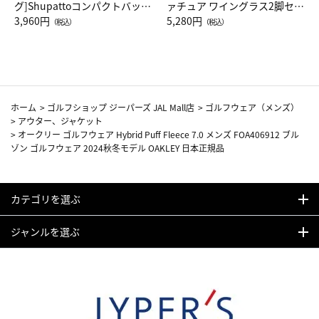
グ]Shupattoコンパクトバッグ
ァチュア ワイングラス2脚セッ
Drop JAL客室乗務員（LC）ス
3,960円
ト（レッドワイン）
5,280円
（税込）
（税込）
カーフ柄
ホーム
>
ゴルフショップ ジーパーズ JAL Mall店
>
ゴルフウェア（メンズ）
>
アウター、ジャケット
>
オークリー ゴルフウェア Hybrid Puff Fleece 7.0 メンズ FOA406912 ブル
ゾン ゴルフウェア 2024秋冬モデル OAKLEY 日本正規品
カテゴリを選ぶ
ジャンルを選ぶ