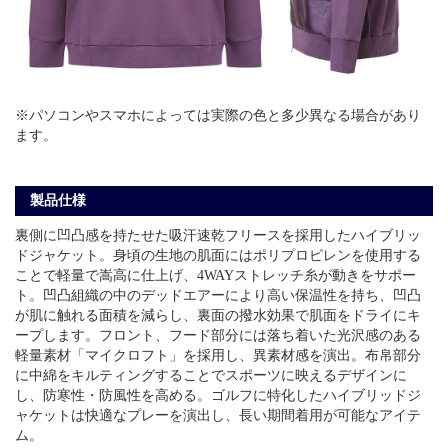
※パソコンやスマホによっては実際の色と多少異なる場合があり
ます。
製品仕様
裏側に凹凸感を持たせた吸汗速乾フリースを採用したハイブリッ
ドジャケット。身頃の生地の肌面にはポリプロピレンを使用する
ことで軽量で嵩高に仕上げ、4WAYストレッチ糸が動きをサポー
ト。凹凸組織の中のデッドエアーにより高い保温性を持ち、凹凸
が肌に触れる面積を減らし、裏面の撥水効果で肌面をドライにキ
ープします。フロント、フード部分には落ち着いた光沢感のある
軽量素材「マイクロフト」を採用し、異素材感を演出。布帛部分
に中綿をキルティングすることでスポーツに映えるデザインに
し、防寒性・防風性を高める。ゴルフに特化したハイブリッドジ
ャケットは快適なプレーを演出し、長い期間着用が可能なアイテ
ム。