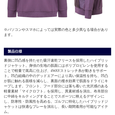
※パソコンやスマホによっては実際の色と多少異なる場合があり
ます。
製品仕様
裏側に凹凸感を持たせた吸汗速乾フリースを採用したハイブリッ
ドジャケット。身頃の生地の肌面にはポリプロピレンを使用する
ことで軽量で嵩高に仕上げ、4WAYストレッチ糸が動きをサポー
ト。凹凸組織の中のデッドエアーにより高い保温性を持ち、凹凸
が肌に触れる面積を減らし、裏面の撥水効果で肌面をドライにキ
ープします。フロント、フード部分には落ち着いた光沢感のある
軽量素材「マイクロフト」を採用し、異素材感を演出。布帛部分
に中綿をキルティングすることでスポーツに映えるデザインに
し、防寒性・防風性を高める。ゴルフに特化したハイブリッドジ
ャケットは快適なプレーを演出し、長い期間着用が可能なアイテ
ム。