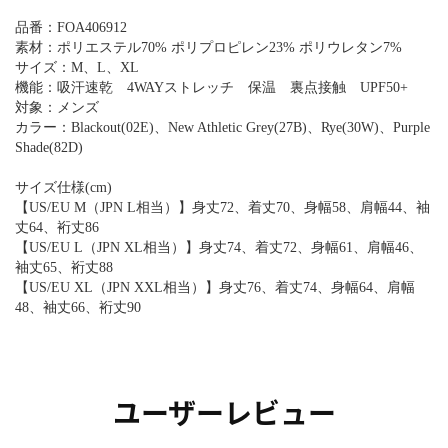
品番：FOA406912
素材：ポリエステル70% ポリプロピレン23% ポリウレタン7%
サイズ：M、L、XL
機能：吸汗速乾 4WAYストレッチ 保温 裏点接触 UPF50+
対象：メンズ
カラー：Blackout(02E)、New Athletic Grey(27B)、Rye(30W)、Purple
Shade(82D)
サイズ仕様(cm)
【US/EU M（JPN L相当）】身丈72、着丈70、身幅58、肩幅44、袖
丈64、裄丈86
【US/EU L（JPN XL相当）】身丈74、着丈72、身幅61、肩幅46、
袖丈65、裄丈88
【US/EU XL（JPN XXL相当）】身丈76、着丈74、身幅64、肩幅
48、袖丈66、裄丈90
ユーザーレビュー