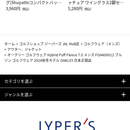
グ]Shupattoコンパクトバッグ
ァチュア ワイングラス2脚セッ
Drop JAL客室乗務員（LC）ス
3,960円
ト（レッドワイン）
5,280円
（税込）
（税込）
カーフ柄
ホーム
>
ゴルフショップ ジーパーズ JAL Mall店
>
ゴルフウェア（メンズ）
>
アウター、ジャケット
>
オークリー ゴルフウェア Hybrid Puff Fleece 7.0 メンズ FOA406912 ブル
ゾン ゴルフウェア 2024秋冬モデル OAKLEY 日本正規品
カテゴリを選ぶ
ジャンルを選ぶ