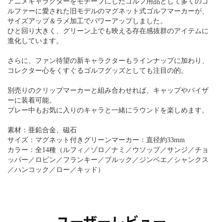
アニメキャラクターをモチーフにしたゴルフ用品として多くのゴ
ルファーに愛された旧モデルのマグネット式ゴルフマーカーが、
サイズアップ＆ラメ加工でパワーアップしました。
ひと回り大きく、グリーン上でも映える存在感抜群のアイテムに
進化しています。
さらに、ファン待望の新キャラクターもラインナップに加わり、
コレクター心をくすぐるゴルフグッズとしても注目の的。
別売りのクリップマーカーと組み合わせれば、キャップやバイザ
ーに装着可能。
プレー中もお気に入りのキャラと一緒にラウンドを楽しめます。
素材：亜鉛合金、磁石
サイズ：マグネット付きグリーンマーカー：直径約33mm
カラー：全14種（ルフィ／ゾロ／ナミ／ウソップ／サンジ／チョ
ッパー／ロビン／フランキー／ブルック／ジンベエ／シャンクス
／ハンコック／ロー／キッド）
ユーザーレビュー