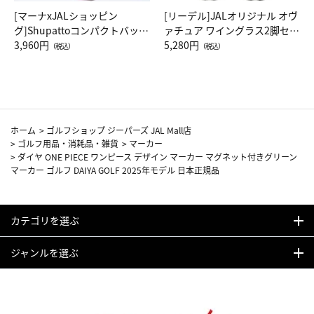
[マーナxJALショッピン
[リーデル]JALオリジナル オヴ
グ]Shupattoコンパクトバッグ
ァチュア ワイングラス2脚セッ
Drop JAL客室乗務員（LC）ス
3,960円
ト（レッドワイン）
5,280円
（税込）
（税込）
カーフ柄
ホーム
>
ゴルフショップ ジーパーズ JAL Mall店
>
ゴルフ用品・消耗品・雑貨
>
マーカー
>
ダイヤ ONE PIECE ワンピース デザイン マーカー マグネット付きグリーン
マーカー ゴルフ DAIYA GOLF 2025年モデル 日本正規品
カテゴリを選ぶ
ジャンルを選ぶ