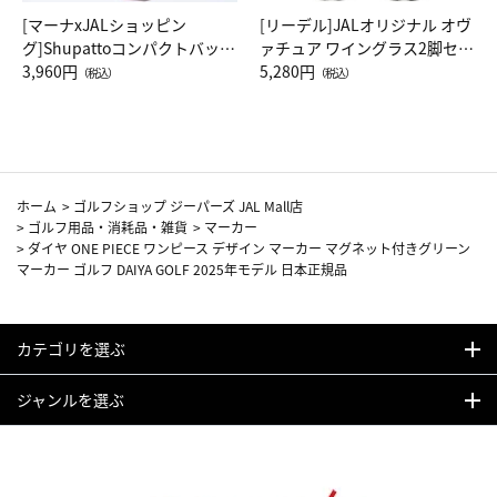
[マーナxJALショッピン
[リーデル]JALオリジナル オヴ
グ]Shupattoコンパクトバッグ
ァチュア ワイングラス2脚セッ
Drop JAL客室乗務員（LC）ス
3,960円
ト（レッドワイン）
5,280円
（税込）
（税込）
カーフ柄
ホーム
>
ゴルフショップ ジーパーズ JAL Mall店
>
ゴルフ用品・消耗品・雑貨
>
マーカー
>
ダイヤ ONE PIECE ワンピース デザイン マーカー マグネット付きグリーン
マーカー ゴルフ DAIYA GOLF 2025年モデル 日本正規品
カテゴリを選ぶ
ジャンルを選ぶ