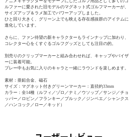
アニメキャラクターをモチーフにしたゴルフ用品として多くのゴ
ルファーに愛された旧モデルのマグネット式ゴルフマーカーが、
サイズアップ＆ラメ加工でパワーアップしました。
ひと回り大きく、グリーン上でも映える存在感抜群のアイテムに
進化しています。
さらに、ファン待望の新キャラクターもラインナップに加わり、
コレクター心をくすぐるゴルフグッズとしても注目の的。
別売りのクリップマーカーと組み合わせれば、キャップやバイザ
ーに装着可能。
プレー中もお気に入りのキャラと一緒にラウンドを楽しめます。
素材：亜鉛合金、磁石
サイズ：マグネット付きグリーンマーカー：直径約33mm
カラー：全14種（ルフィ／ゾロ／ナミ／ウソップ／サンジ／チョ
ッパー／ロビン／フランキー／ブルック／ジンベエ／シャンクス
／ハンコック／ロー／キッド）
ユーザーレビュー