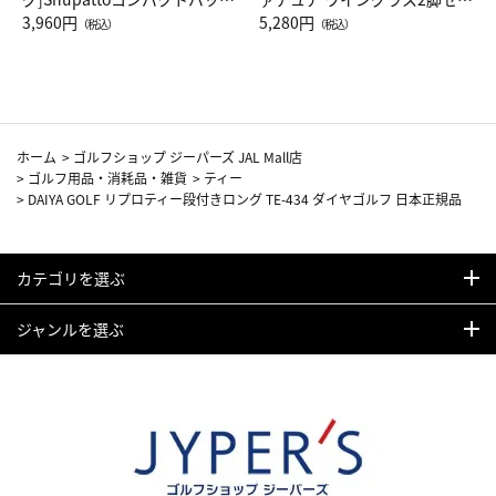
Drop JAL客室乗務員（LC）ス
3,960円
ト（レッドワイン）
5,280円
（税込）
（税込）
カーフ柄
ホーム
>
ゴルフショップ ジーパーズ JAL Mall店
>
ゴルフ用品・消耗品・雑貨
>
ティー
>
DAIYA GOLF リプロティー段付きロング TE-434 ダイヤゴルフ 日本正規品
カテゴリを選ぶ
ジャンルを選ぶ