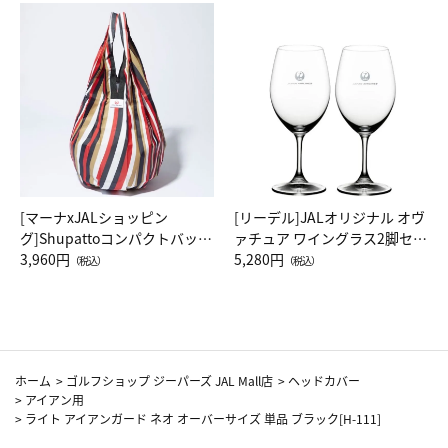
[マーナxJALショッピン
[リーデル]JALオリジナル オヴ
グ]Shupattoコンパクトバッグ
ァチュア ワイングラス2脚セッ
Drop JAL客室乗務員（LC）ス
3,960円
ト（レッドワイン）
5,280円
（税込）
（税込）
カーフ柄
ホーム
>
ゴルフショップ ジーパーズ JAL Mall店
>
ヘッドカバー
>
アイアン用
>
ライト アイアンガード ネオ オーバーサイズ 単品 ブラック[H-111]