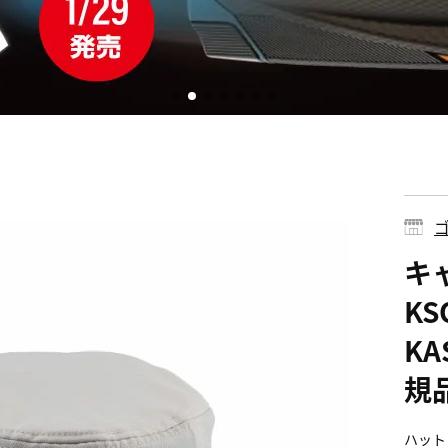
ゴ
キ
KS
KA
規
ハット 