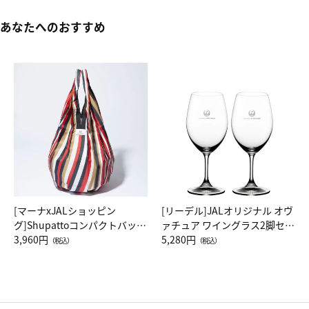
あなたへのおすすめ
[マーナxJALショッピン
[リーデル]JALオリジナル オヴ
グ]Shupattoコンパクトバッグ
ァチュア ワイングラス2脚セッ
Drop JAL客室乗務員（LC）ス
3,960円
ト（レッドワイン）
5,280円
（税込）
（税込）
カーフ柄