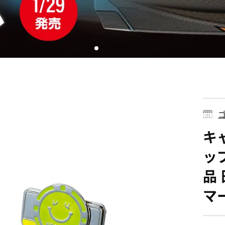
ゴ
キャ
ップ
品
マ