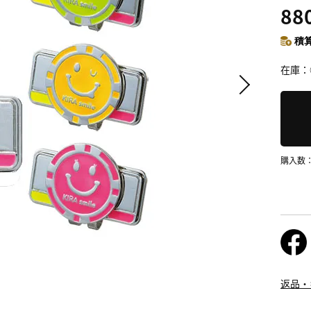
88
積算
在庫
購入数
返品・