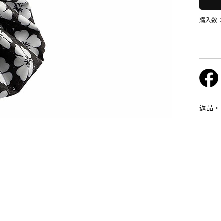
購入数
返品・