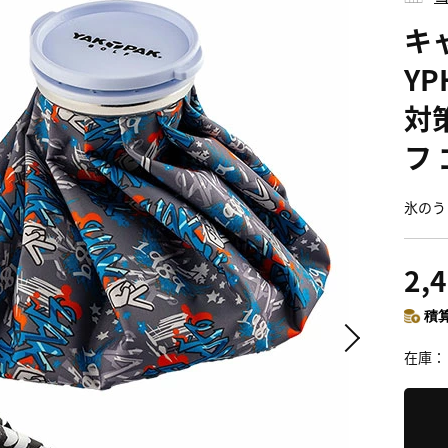
キャ
YP
対
フ
氷のう
2,
積算
在庫