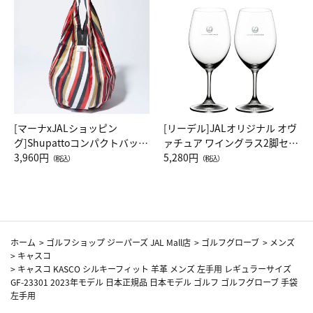
[マーナxJALショッピン
[リーデル]JALオリジナル オヴ
グ]Shupattoコンパクトバッグ
ァチュア ワイングラス2脚セッ
Drop JAL客室乗務員（LC）ス
3,960円
ト（レッドワイン）
5,280円
（税込）
（税込）
カーフ柄
ホーム
>
ゴルフショップ ジーパーズ JAL Mall店
>
ゴルフグローブ
>
メンズ
>
キャスコ
>
キャスコ KASCO シルキーフィット 羊革 メンズ 左手用 レギュラーサイズ
GF-23301 2023年モデル 日本正規品 日本モデル ゴルフ ゴルフグローブ 手袋
左手用