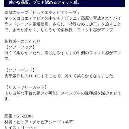
確かな品質。プロも認めるフィット感。
奇跡のシープ「ピュアエチオピアシープ」
キャスコはエチオピアの中でもアビシニア高原で育成されたハイ
ランドシープを厳選使用。さらに「特殊なめし加工」を施すこと
で、きめが細かく、しなやかで柔軟性・フィット感がアップ。
装着感へのこだわり
【ソフトフック】
薄くて柔らかいため、着脱しやすく手の甲側のフィット感がアッ
プ。
【ソフトバンド】
皮革素押しのロゴにすることで、薄くて柔らかくなりました。
【リストフリーカット】
より自然な手首の動きが可能。スイング中の違和感を減少させま
す。
品番：GF-23301
材質：ピュアエチオピアシープ（羊革）
サイズ：21～26cm