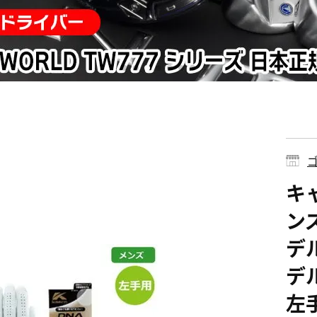
ゴ
キャ
ンズ
デル
デ
左