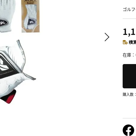
ゴルフ
1,
積算
在庫
購入数