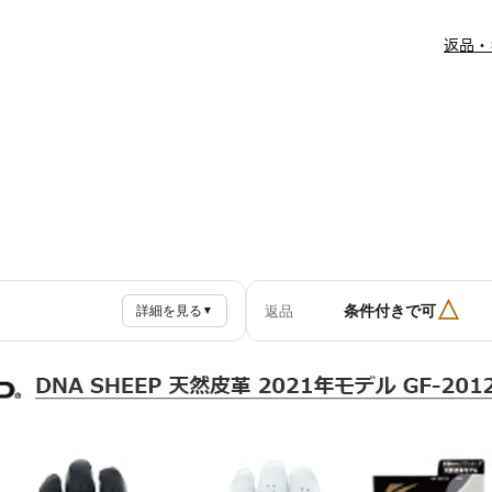
返品・
△
条件付きで可
返品
詳細を見る
▼