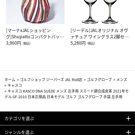
[マーナxJALショッピン
[リーデル]JALオリジナル オヴ
グ]Shupattoコンパクトバッグ
ァチュア ワイングラス2脚セッ
Drop JAL客室乗務員（LC）ス
3,960円
ト（レッドワイン）
5,280円
（税込）
（税込）
カーフ柄
ホーム
>
ゴルフショップ ジーパーズ JAL Mall店
>
ゴルフグローブ
>
メンズ
>
キャスコ
>
キャスコ KASCO DNA SUEDE メンズ 左手用 スエード調合成皮革 2021年モ
デル GF-2010 日本正規品 日本モデル ゴルフ ゴルフグローブ 手袋 左手用
カテゴリを選ぶ
ジャンルを選ぶ