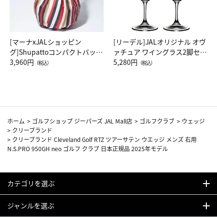
[マーナxJALショッピン
[リーデル]JALオリジナル オヴ
グ]Shupattoコンパクトバッグ
ァチュア ワイングラス2脚セッ
Drop JAL客室乗務員（LC）ス
3,960円
ト（レッドワイン）
5,280円
（税込）
（税込）
カーフ柄
ホーム
>
ゴルフショップ ジーパーズ JAL Mall店
>
ゴルフクラブ
>
ウェッジ
>
クリーブランド
>
クリーブランド Cleveland Golf RTZ ツアーサテン ウエッジ メンズ 右用
N.S.PRO 950GH neo ゴルフ クラブ 日本正規品 2025年モデル
カテゴリを選ぶ
ジャンルを選ぶ