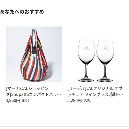
あなたへのおすすめ
[マーナxJALショッピン
[リーデル]JALオリジナル オヴ
グ]Shupattoコンパクトバッグ
ァチュア ワイングラス2脚セッ
Drop JAL客室乗務員（LC）ス
3,960円
ト（レッドワイン）
5,280円
（税込）
（税込）
カーフ柄