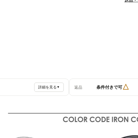
△
条件付きで可
返品
詳細を見る
▼