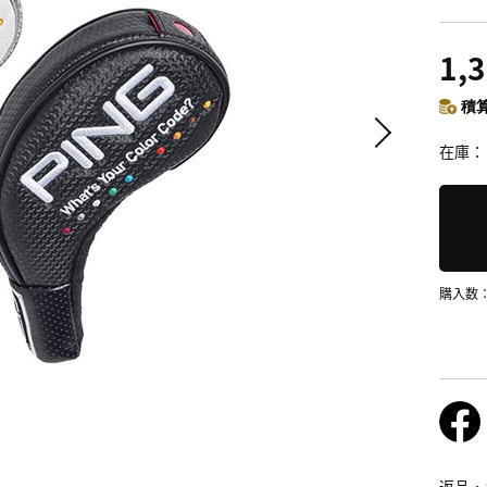
1,
積算
在庫
購入数
返品・