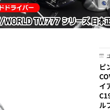
ゴ
ピン
CO
イ
C1
ル